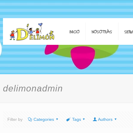
INICIO
NOSOTRAS
SERV
delimonadmin
Filter by
Categories
Tags
Authors